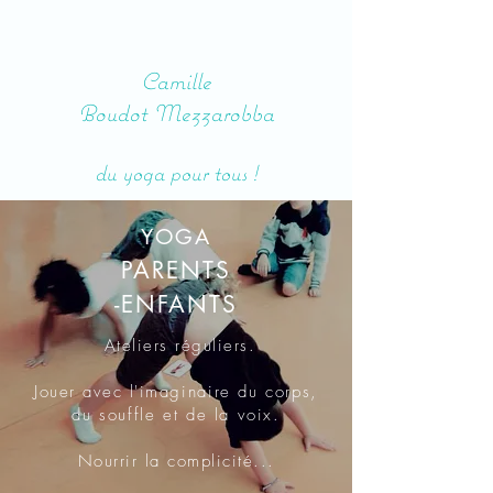
Camille
Boudot Mezzarobba
du yoga pour tous !
YOGA
PARENTS
-ENFANTS
Ateliers réguliers.
Jouer avec l'
imaginaire du corps,
du souffle et de la voix.
Nourrir la complicité...