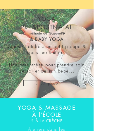
YOGA
PRÉ&POSTNATAL
méthode de Gasquet®
& BABY YOGA
Cours et ateliers en petit groupe &
cours particuliers.
Une parenthèse pour prendre soin
de soi et de son bébé...
En voir plus >
YOGA & MASSAGE
À l
’ÉCOLE
&
À LA CRÈCHE
Ateliers dans les