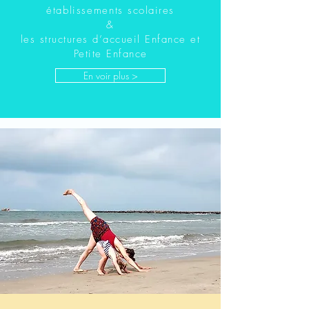
établissements
scolaires
&
les structures d
’
accueil Enfance et
Petite Enfance
En voir plus >